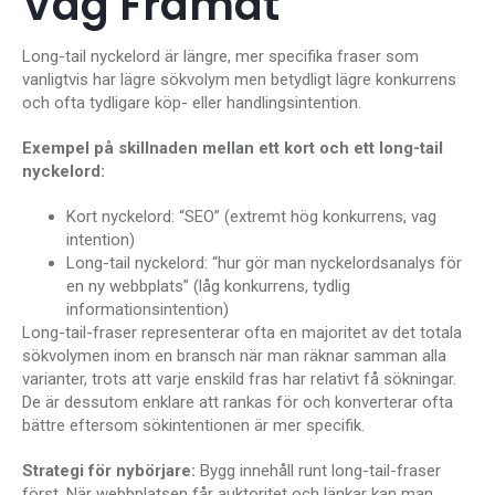
Väg Framåt
Long-tail nyckelord är längre, mer specifika fraser som
vanligtvis har lägre sökvolym men betydligt lägre konkurrens
och ofta tydligare köp- eller handlingsintention.
Exempel på skillnaden mellan ett kort och ett long-tail
nyckelord:
Kort nyckelord: “SEO” (extremt hög konkurrens, vag
intention)
Long-tail nyckelord: “hur gör man nyckelordsanalys för
en ny webbplats” (låg konkurrens, tydlig
informationsintention)
Long-tail-fraser representerar ofta en majoritet av det totala
sökvolymen inom en bransch när man räknar samman alla
varianter, trots att varje enskild fras har relativt få sökningar.
De är dessutom enklare att rankas för och konverterar ofta
bättre eftersom sökintentionen är mer specifik.
Strategi för nybörjare:
Bygg innehåll runt long-tail-fraser
först. När webbplatsen får auktoritet och länkar kan man