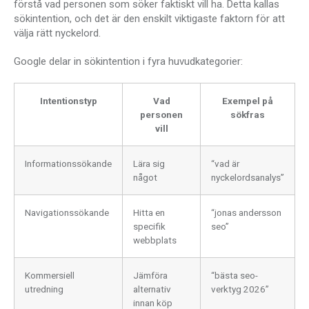
förstå vad personen som söker faktiskt vill ha. Detta kallas
sökintention, och det är den enskilt viktigaste faktorn för att
välja rätt nyckelord.
Google delar in sökintention i fyra huvudkategorier:
Intentionstyp
Vad
Exempel på
personen
sökfras
vill
Informationssökande
Lära sig
“vad är
något
nyckelordsanalys”
Navigationssökande
Hitta en
“jonas andersson
specifik
seo”
webbplats
Kommersiell
Jämföra
“bästa seo-
utredning
alternativ
verktyg 2026”
innan köp