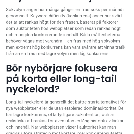
Sökvolym anger hur många gånger en fras söks per månad i
genomsnitt. Keyword difficulty (konkurrens) anger hur svårt
det är att rankas högt för den frasen, baserat på faktorer
som auktoriteten hos webbplatser som redan rankas högt
och mängden konkurrerande innehåll. Båda måttenheterna
behöver vägas mot varandra – en fras med hög sökvolym
men extremt hög konkurrens kan vara svårare att vinna trafik
från än en fras med lägre volym men låg konkurrens.
Bör nybörjare fokusera
på korta eller long-tail
nyckelord?
Long-tail nyckelord är generellt det bättre startalternativet för
nya webbplatser eller de utan etablerad domänauktoritet. De
har lägre konkurrens, ofta tydligare sökintention, och är
realistiska att rankas för även utan en lång historik av länkar
och innehåll. När webbplatsen växer i auktoritet kan man
gradvis utöka strategin mot kortare, mer konkurrensutsatta