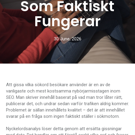
Som Faktiskt
Fungerar
30 June, 2026
Att gissa vilka sökord besökare använder är en av de
vanligaste och mest kostsamma nybörjarmisstagen inom
SEO. Man skriver innehåll baserat på vad man tror låter rätt,
publicerar det, och undrar sedan varför trafiken aldrig kommer.
Problemet är sällan innehållets kvalitet – det är att innehållet
svarar på en fråga som ingen faktiskt ställer i sökmotorn.
Nyckelordsanalys löser detta genom att ersätta gissningar
med data. Det handlar om att förstå exakt vilka ord och fraser