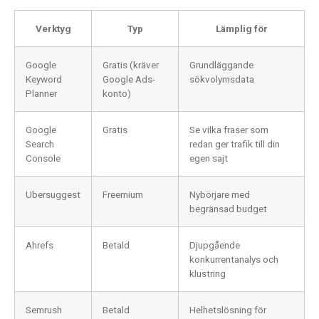
Verktyg
Typ
Lämplig för
Google
Gratis (kräver
Grundläggande
Keyword
Google Ads-
sökvolymsdata
Planner
konto)
Google
Gratis
Se vilka fraser som
Search
redan ger trafik till din
Console
egen sajt
Ubersuggest
Freemium
Nybörjare med
begränsad budget
Ahrefs
Betald
Djupgående
konkurrentanalys och
klustring
Semrush
Betald
Helhetslösning för